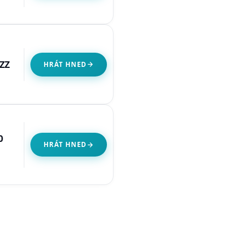
 ZZ
HRÁT HNED
0
HRÁT HNED