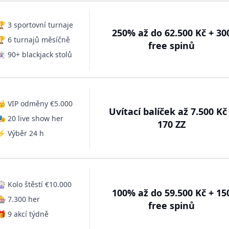
🏆 3 sportovní turnaje
250% až do
62.500 Kč + 30
🏆 6 turnajů měsíčně
free spinů
🃏 90+ blackjack stolů
👑 VIP odměny €5.000
Uvítací balíček až
7.500 Kč
🎭 20 live show her
170 ZZ
⚡ Výběr 24 h
🎡 Kolo štěstí €10.000
100% až do
59.500 Kč + 15
🎰 7.300 her
free spinů
🎁 9 akcí týdně