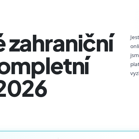
 zahraniční
Jes
onl
Kompletní
jsm
pla
vyz
2026