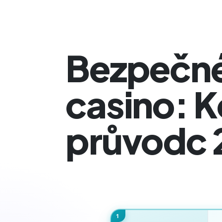
Bezpečné
casino: 
průvodc 