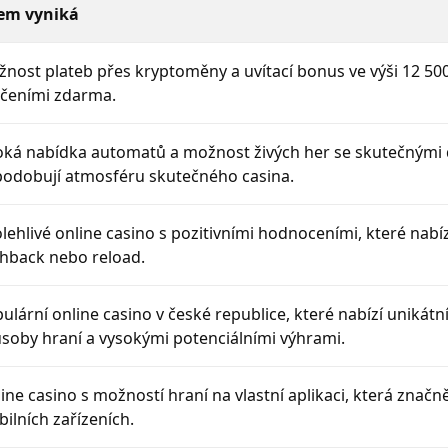
čem vyniká
nost plateb přes kryptoměny a uvítací bonus ve výši 12 50
čeními zdarma.
oká nabídka automatů a možnost živých her se skutečnými de
odobují atmosféru skutečného casina.
lehlivé online casino s pozitivními hodnoceními, které nabíz
hback nebo reload.
ulární online casino v české republice, které nabízí unikátn
soby hraní a vysokými potenciálními výhrami.
ine casino s možností hraní na vlastní aplikaci, která značn
ilních zařízeních.