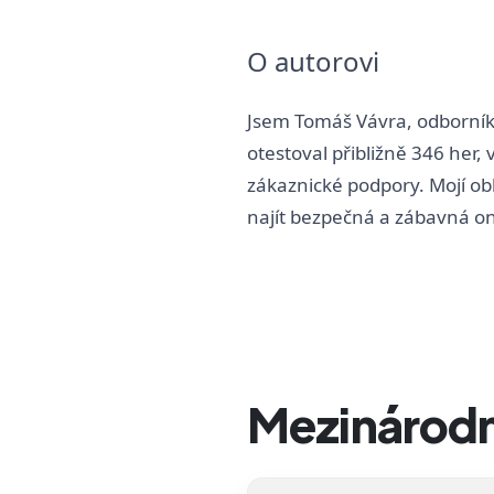
O autorovi
Jsem Tomáš Vávra, odborník 
otestoval přibližně 346 her
zákaznické podpory. Mojí o
najít bezpečná a zábavná on
Mezinárodn