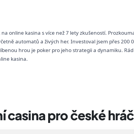
na online kasina s více než 7 lety zkušeností. Prozkouma
, včetně automatů a živých her. Investoval jsem přes 200
blíbenou hrou je poker pro jeho strategii a dynamiku.
line kasina.
í casina pro české hrá