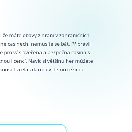
tliže máte obavy z hraní v zahraničních
ine casinech, nemusíte se bát. Připravili
e pro vás ověřená a bezpečná casina s
tnou licencí. Navíc si většinu her můžete
koušet zcela zdarma v demo režimu.